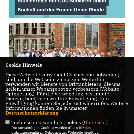
Studienreise der CDU Senioren Union
Bocholt und der Frauen Union Rhede
Cookie Hinweis
Bildungsreise der CDU-Senioren-Union
Bocholt
Diese Webseite verwendet Cookies, die notwendig
sind, um die Webseite zu nutzen. Weiterhin
verwenden wir Dienste von Drittanbietern, die uns
helfen, unser Webangebot zu verbessern (Website-
Optmierung). Für die Verwendung bestimmter
Dienste, benötigen wir Ihre Einwilligung. Ihre
Einwilligung können Sie jederzeit widerrufen. Weitere
Informationen finden Sie in unserer
Datenschutzerklärung
.
Technisch notwendige Cookies (
Übersicht
)
Die notwendigen Cookies werden allein für den
Pedelec- und E-Bike-Training mit der
ordnungsgemäßen Gebrauch der Webseite benötigt.