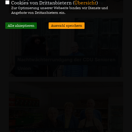
Cookies von Drittanbietern (
Übersicht
)
Verkehrswacht Borken
Zur Optimierung unserer Webseite binden wir Dienste und
Angebote von Drittanbietern ein.
Alle akzeptieren
Auswahl speichern
Nachtwächterrundgang der CDU Senioren
Union