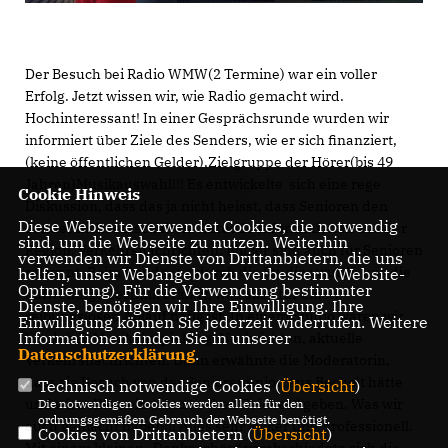
Der Besuch bei Radio WMW(2 Termine) war ein voller
Erfolg. Jetzt wissen wir, wie Radio gemacht wird.
Hochinteressant! In einer Gesprächsrunde wurden wir
informiert über Ziele des Senders, wie er sich finanziert,
(keine öffentlichen Gelder),Zielgruppe der Hörer(bis 49
Jahren)Musikauswahl!!! Es entwickelte sich eine rege
Cookie Hinweis
Diskussion, dass das ja nicht heisst, dass Senioren den
Diese Webseite verwendet Cookies, die notwendig
Sender nicht einschalten. Aktuelle Informationen aus der
sind, um die Webseite zu nutzen. Weiterhin
Region, Verkehrsnachrichten, Blitzer sind auch für Senioren
verwenden wir Dienste von Drittanbietern, die uns
relevant. Beim Rundgang durch die Studios wurde uns die
helfen, unser Webangebot zu verbessern (Website-
Optmierung). Für die Verwendung bestimmter
aufwendige Technik erklärt, was alles für einen
Dienste, benötigen wir Ihre Einwilligung. Ihre
reibungslosen Ablauf nötig ist. In einem Studio waren wir
Einwilligung können Sie jederzeit widerrufen. Weitere
Informationen finden Sie in unserer
life dabei: Musikeinspielung, Nachrichten, aktuelle
Datenschutzerklärung
.
Verkehrsnachrichten. Dann erwähnte die Moderatorin,
dass sie Besuch von der Seniorenunion aus Bocholt hätte
Technisch notwendige Cookies (
Übersicht
)
und wir sollten ein „akustischen Zeichen“ geben. Was wir
Die notwendigen Cookies werden allein für den
ordnungsgemäßen Gebrauch der Webseite benötigt.
auch gemacht haben!!! Alles sehr locker und professionell.
Cookies von Drittanbietern (
Übersicht
)