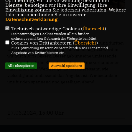
Optmierung). Für die Verwendung bestimmter
Dienste, benötigen wir Ihre Einwilligung. Ihre
Einwilligung können Sie jederzeit widerrufen. Weitere
Informationen finden Sie in unserer
Datenschutzerklärung
.
Technisch notwendige Cookies (
Übersicht
)
17. Stadtverbandsvorstandssitzung
Die notwendigen Cookies werden allein für den
ordnungsgemäßen Gebrauch der Webseite benötigt.
Cookies von Drittanbietern (
Übersicht
)
Bei unserer letzten Stadtverbandsvorstandssitzung durften
Zur Optimierung unserer Webseite binden wir Dienste und
wir zu Gast im Makerspace Bocholt sein. Begrüßt wurden
Angebote von Drittanbietern ein.
wir durch Joris Bijkerk. Dieser gab uns eine umfassende
Führung durch die Räumlichkeiten und die vorhandenen
Alle akzeptieren
Auswahl speichern
Maschinen bzw. Werkzeuge. Es war interessant, wie
vielseitig und umfassend das Angebot ist. Wir bedanken
uns für den spannend und geselligen Abend.
17.03.2024, 15:00 Uhr