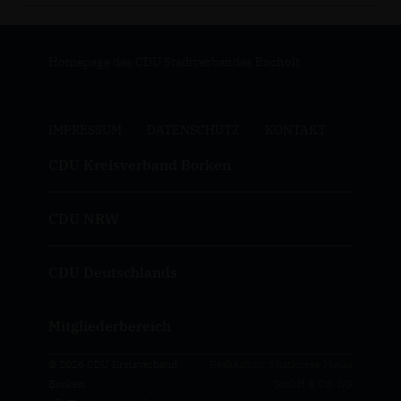
Homepage des CDU Stadtverbandes Bocholt
IMPRESSUM
DATENSCHUTZ
KONTAKT
CDU Kreisverband Borken
CDU NRW
CDU Deutschlands
Mitgliederbereich
© 2026 CDU Kreisverband
Realisation: Sharkness Media
Borken
GmbH & Co. KG