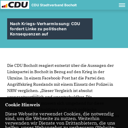
CDU Stadtverband Bocholt
Nach Kriegs-Verharmlosung: CDU
fordert Linke zu politischen
Konsequenzen auf
Die CDU Bocholt reagiert entsetzt über die Aussagen der
Linkspartei in Bocholt in Bezug auf den Krieg in der
Ukraine. In einem Facebook-Post hat die Partei den
Angriffskrieg Russlands mit einem Einsatz der Polizei in
NRW verglichen. „Dieser Vergleich ist absolut
unverantwortlich und unentschuldbar. Die
Verantwortlichen müssen sich umgehend für diese
Cookie Hinweis
Aussagen entschuldigen und auch politische
Diese Webseite verwendet Cookies, die notwendig
Konsequenzen ziehen“, fordert der CDU-Vorsitzende Lukas
sind, um die Webseite zu nutzen. Weiterhin
Kwiatkowski. „Die Nachrichten über den Angriffskrieg
verwenden wir Dienste von Drittanbietern, die uns
helfen, unser Webangebot zu verbessern (Website-