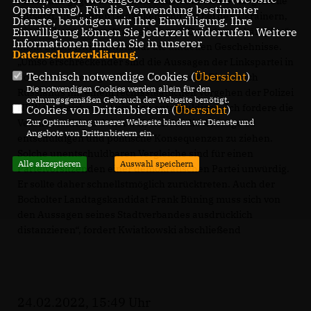
Russlands gegen die Ukraine haben uns heute Morgen alle
Optmierung). Für die Verwendung bestimmter
entsetzt. In unseren Gedanken sind wir bei den Ukrainern,
Dienste, benötigen wir Ihre Einwilligung. Ihre
die mit ihrem Leben für Freiheit und Demokratie kämpfen“,
Einwilligung können Sie jederzeit widerrufen. Weitere
Informationen finden Sie in unserer
blickt Lukas Kwiatkowski auf die aktuellen Geschehnisse.
Datenschutzerklärung
.
Umso erschreckender sind die Aussagen der Linkspartei in
Technisch notwendige Cookies (
Übersicht
)
Bocholt des heutigen Tages. Dass sie den Einmarsch
Die notwendigen Cookies werden allein für den
Russlands mit einem rechtsstaatlichen Vorgehen der Polizei
ordnungsgemäßen Gebrauch der Webseite benötigt.
NRW vergleichen, ist nicht zu entschuldigen. Ich fordere die
Cookies von Drittanbietern (
Übersicht
)
Verantwortlichen daher auf, sich für die Aussage zu
Zur Optimierung unserer Webseite binden wir Dienste und
Angebote von Drittanbietern ein.
entschuldigen und politische Konsequenzen zu ziehen.
Solche unentschuldbaren Vergleiche sind für einen
Alle akzeptieren
Auswahl speichern
Parteivorsitzenden einer demokratischen Partei unwürdig.
Er sollte daher schnellstmöglich zurücktreten. Auch der
Bocholter Landtagskandidat Frank Büning muss sich von
den Aussagen seines Stadtverbandes ausdrücklich
distanzieren“, fordert Kwiatkowski abschließend
24.02.2022, 15:49 Uhr