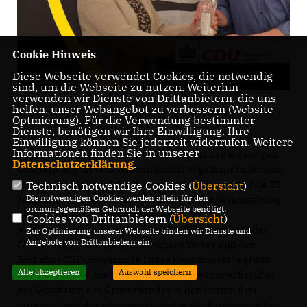
Cookie Hinweis
Diese Webseite verwendet Cookies, die notwendig
sind, um die Webseite zu nutzen. Weiterhin
verwenden wir Dienste von Drittanbietern, die uns
helfen, unser Webangebot zu verbessern (Website-
Optmierung). Für die Verwendung bestimmter
Dienste, benötigen wir Ihre Einwilligung. Ihre
Am vergangenen Mittwoch trafen sich die Mitglieder des
Einwilligung können Sie jederzeit widerrufen. Weitere
Informationen finden Sie in unserer
CDU-Ortsverbandes Bocholt Nord-West zum diesjährigen
Datenschutzerklärung
.
Ortsparteitag im Veranstaltungslokal Vogelhaus in Bocholt.
Im Mittelpunkt stand die Neuwahl des Vorstandes. Alle 22
Technisch notwendige Cookies (
Übersicht
)
Die notwendigen Cookies werden allein für den
Mitglieder und Gäste wurden direkt vor der Veranstaltung
ordnungsgemäßen Gebrauch der Webseite benötigt.
negativ auf das Coronavirus getestet.
Cookies von Drittanbietern (
Übersicht
)
Als Gäste wurden Bürgermeister Thomas Kerkhoff, der
Zur Optimierung unserer Webseite binden wir Dienste und
Angebote von Drittanbietern ein.
CDU-Fraktionsvorsitzende Burkhard Weber und der
Bocholter CDU-Vorsitzende Lukas Kwiatkowski begrüßt.
Alle akzeptieren
Auswahl speichern
Der Vorsitzende Joachim Unland berichtet zunächst über
die Aktivitäten des Ortsverbandes in den letzten drei
Jahren. „Trotz der schwierigen Zeit in der Pandemie ist es