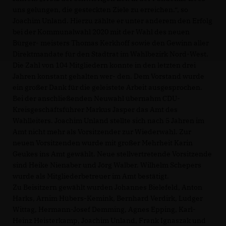
uns gelungen, die gesteckten Ziele zu erreichen.“, so
Joachim Unland. Hierzu zählte er unter anderem den Erfolg
bei der Kommunalwahl 2020 mit der Wahl des neuen
Bürger- meisters Thomas Kerkhoff sowie den Gewinn aller
Direktmandate für den Stadtrat im Wahlbezirk Nord-West.
Die Zahl von 104 Mitgliedern konnte in den letzten drei
Jahren konstant gehalten wer- den. Dem Vorstand wurde
ein großer Dank für die geleistete Arbeit ausgesprochen.
Bei der anschließenden Neuwahl übernahm CDU-
Kreisgeschäftsführer Markus Jasper das Amt des
Wahlleiters. Joachim Unland stellte sich nach 5 Jahren im
Amt nicht mehr als Vorsitzender zur Wiederwahl. Zur
neuen Vorsitzenden wurde mit großer Mehrheit Karin
Geukes ins Amt gewählt. Neue stellvertretende Vorsitzende
sind Heike Nienaber und Jörg Walber. Wilhelm Schepers
wurde als Mitgliederbetreuer im Amt bestätigt.
Zu Beisitzern gewählt wurden Johannes Bielefeld, Anton
Harks, Arnim Hübers-Kemink, Bernhard Verdirk, Ludger
Wittag, Hermann-Josef Demming, Agnes Epping, Karl-
Heinz Heisterkamp, Joachim Unland, Frank Ignaszak und