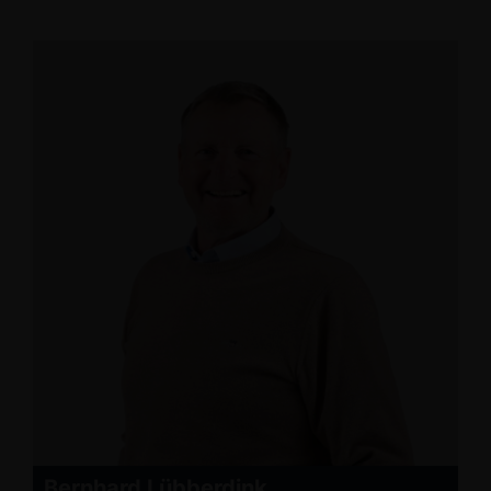
Bernhard Lübberdink